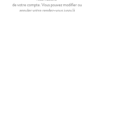
de votre compte. Vous pouvez modifier ou
annuler votre rendez-vous jusqu'à
48h avant.
Coordonnées
50 Rue André Thome, Sonchamp, France
Adresse :
50 Rue André Thome 78120 Sonchamp
Tel :
06 48 23 58 25
Stationnement :
Parking de l'église gratuit
@ :
cocooningbylu@gmail.com
Ouvert du Mardi au Samedi de 10h à 19h