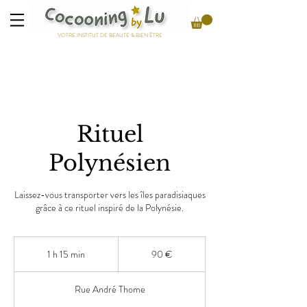
VOTRE INSTITUT DE BEAUTE & BIEN ÊTRE
Rituel
Polynésien
Laissez-vous transporter vers les îles paradisiaques
grâce à ce rituel inspiré de la Polynésie.
90
euros
1 h 15 min
1
90 €
1
5
Rue André Thome
m
i