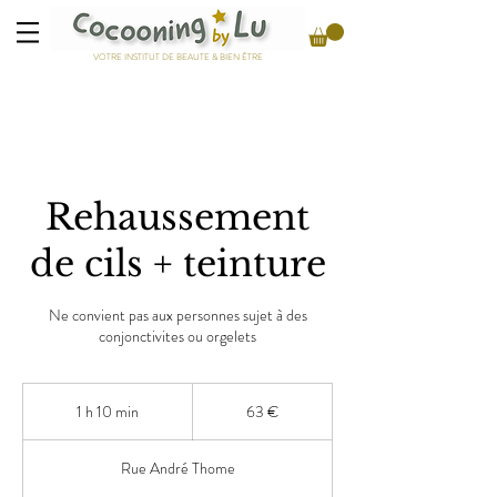
VOTRE INSTITUT DE BEAUTE & BIEN ÊTRE
Rehaussement
de cils + teinture
Ne convient pas aux personnes sujet à des
conjonctivites ou orgelets
63
euros
1 h 10 min
1
63 €
1
0
Rue André Thome
m
i