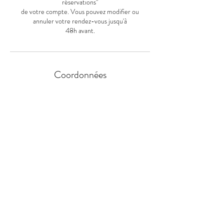
réservations"
de votre compte. Vous pouvez modifier ou
annuler votre rendez-vous jusqu'à
48h avant.
Coordonnées
50 Rue André Thome, Sonchamp, France
Adresse :
50 Rue André Thome 78120 Sonchamp
Tel :
06 48 23 58 25
Stationnement :
Parking de l'église gratuit
@ :
cocooningbylu@gmail.com