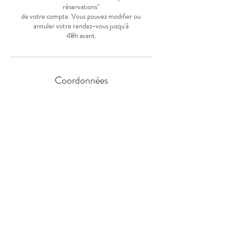
réservations"
de votre compte. Vous pouvez modifier ou
annuler votre rendez-vous jusqu'à
48h avant.
Coordonnées
50 Rue André Thome, Sonchamp, France
Adresse :
50 Rue André Thome 78120 Sonchamp
Tel :
06 48 23 58 25
Stationnement :
Parking de l'église gratuit
@ :
cocooningbylu@gmail.com